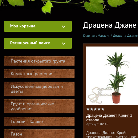
Драцена Джанет
Моя корзина
Главная
\
Магазин
\
Драцена Джанет
Расширенный поиск
Растения открытого грунта
Комнатные растения
Искусственные деревья и
цветы
Грунт и органические
удобрения
Драцена Джанет Крейг 3
ствола
Горшки - Кашпо
Артикул:
02.42
Драцена Джанет Крейг
Газон
трехствольная - лиственное