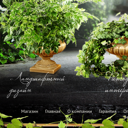
Ландшафтный
Фитод
дизайн
интерь
Магазин
Главная
О компании
Гарантия
Оп
З