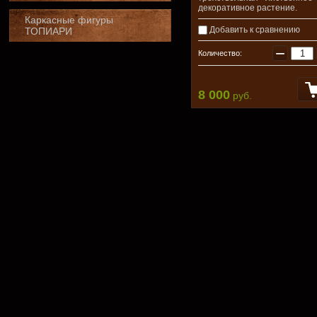
декоративное растение.
Каркасные фигуры
Добавить к сравнению
ТОПИАРИ
−
Количество:
8 000
руб.