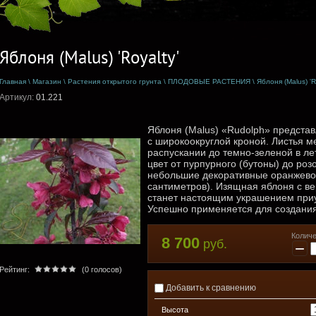
Яблоня (Malus) 'Royalty'
Главная
\
Магазин
\
Растения открытого грунта
\
ПЛОДОВЫЕ РАСТЕНИЯ
\
Яблоня (Malus) 'R
Артикул:
01.221
Яблоня (Malus) «Rudolph» предста
с широкоокруглой кроной. Листья м
распускании до темно-зеленой в л
цвет от пурпурного (бутоны) до ро
небольшие декоративные оранжево-
сантиметров). Изящная яблоня с в
станет настоящим украшением приус
Успешно применяется для создания
Количе
8 700
руб.
−
Рейтинг:
(0 голосов)
Добавить к сравнению
Высота