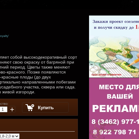
oyalty'
вляет собой высокодекоративный сорт
еняют свою окраску от багряной при
етний период. Цветы также меняют
зово-красного. Позже появляются
красные плоды (до двух
ертикально направленными побегами
адебного участка, сквера или сада.
 живой изгороди.
ство:
Купить
+