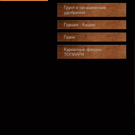
Грунт и органические
удобрения
Горшки - Кашпо
Газон
Каркасные фигуры
ТОПИАРИ