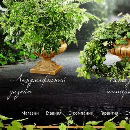
Ландшафтный
Фитод
дизайн
интерь
Магазин
Главная
О компании
Гарантия
Оп
З