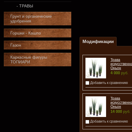
- ТРАВЫ
Грунт и органические
удобрения
Горшки - Кашпо
Модификации
Газон
Каркасные фигуры
Трава
ТОПИАРИ
искусственн
Оньон
4 000
руб.
Добавить к сравнению
Трава
искусственн
Оньон
14 000
руб.
Добавить к сравнению