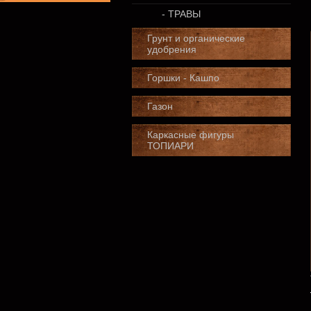
- ТРАВЫ
Грунт и органические
удобрения
Горшки - Кашпо
Газон
Каркасные фигуры
ТОПИАРИ