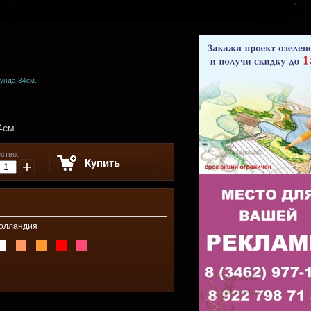
унда 34см.
4см.
ство:
Купить
+
олландия