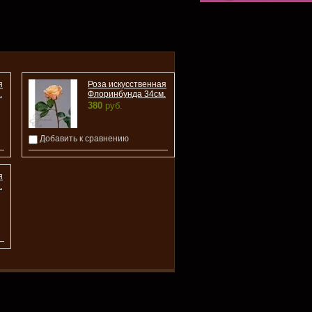
я
Роза искусственная
.
Флоринбунда 34см.
380
руб.
Добавить к сравнению
я
.