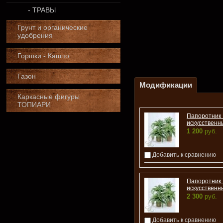
- ТРАВЫ
Грунт и органические
удобрения
Горшки - Кашпо
Газон
Модификации
Каркасные фигуры
ТОПИАРИ
Папоротник
искусственн
1 200
руб.
Добавить к сравнению
Папоротник
искусственн
2 300
руб.
Добавить к сравнению