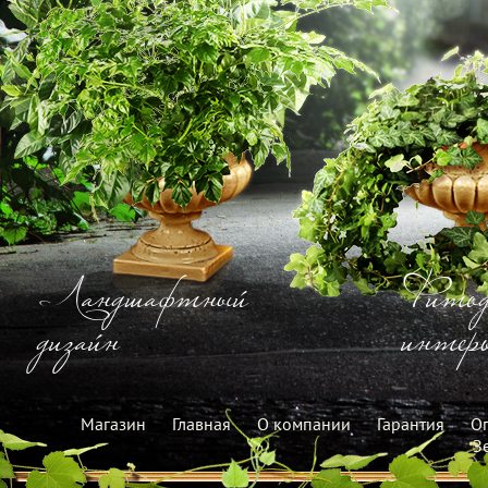
Ландшафтный
Фитод
дизайн
интерь
Магазин
Главная
О компании
Гарантия
Оп
З