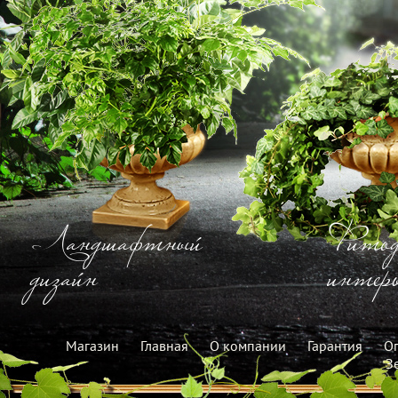
Ландшафтный
Фитод
дизайн
интерь
Магазин
Главная
О компании
Гарантия
Оп
З