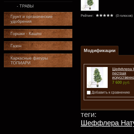
- ТРАВЫ
Рейтинг:
(0 голосов)
Грунт и органические
удобрения
Горшки - Кашпо
Газон
Модификации
Каркасные фигуры
ТОПИАРИ
Шеффлера 
пестрая
искусственн
7 600
руб.
Добавить к сравнению
теги:
Шеффлера Нату