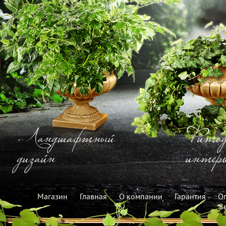
Ландшафтный
Фитод
дизайн
интерь
Магазин
Главная
О компании
Гарантия
Оп
З