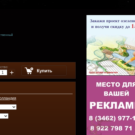
ственный
ство:
Купить
+
олландия