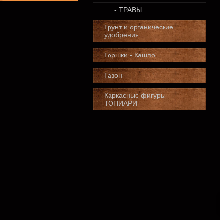
- ТРАВЫ
Грунт и органические
удобрения
Горшки - Кашпо
Газон
Каркасные фигуры
ТОПИАРИ