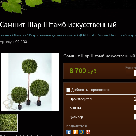
Самшит Шар Штамб искусственный
Главная
\
Магазин
\
Искусственные деревья и цветы
\
ДЕРЕВЬЯ
\
Самшит Шар Штамб искус
Артикул:
03.133
Самшит Шар Штамб искусственный
Количе
8 700
руб.
−
Добавить к сравнению
Г
Производитель
Высота
Диаметр
поделиться