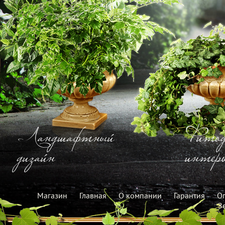
Ландшафтный
Фитод
дизайн
интерь
Магазин
Главная
О компании
Гарантия
Оп
З