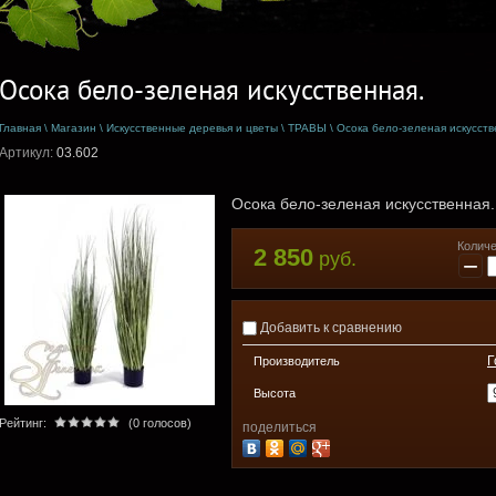
Осока бело-зеленая искусственная.
Главная
\
Магазин
\
Искусственные деревья и цветы
\
ТРАВЫ
\
Осока бело-зеленая искусств
Артикул:
03.602
Осока бело-зеленая искусственная.
Количе
2 850
руб.
−
Добавить к сравнению
Г
Производитель
Высота
Рейтинг:
(0 голосов)
поделиться