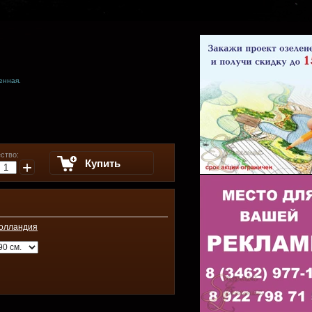
енная.
ство:
Купить
+
олландия