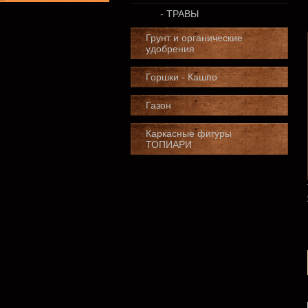
- ТРАВЫ
Грунт и органические
удобрения
Горшки - Кашпо
Газон
Каркасные фигуры
ТОПИАРИ