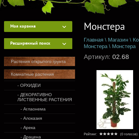
Монстера
Моя корзина
Главная
\
Магазин
\
Ко
Расширенный поиск
Монстера
\
Монстера
Артикул:
02.68
Растения открытого грунта
Комнатные растения
- ОРХИДЕИ
- ДЕКОРАТИВНО
ЛИСТВЕННЫЕ РАСТЕНИЯ
- Аглаонема
- Алоказия
- Арека
Рейтинг:
(0 голосов)
- Драцена