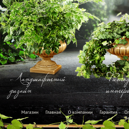
Ландшафтный
Фитод
дизайн
интерь
Магазин
Главная
О компании
Гарантия
Оп
З