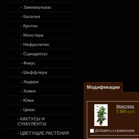
- Замиакулькас
- Калатея
- Кротон
- Монстера
- Нефролепис
- Сциндапсус
- Фикус
- Шеффлера
- Хедера
Модификации
- Ховея
- Юкка
Монстера
- Цикас
5 800
руб.
- КАКТУСЫ И
СУККУЛЕНТЫ
Добавить к сравнению
- ЦВЕТУЩИЕ РАСТЕНИЯ