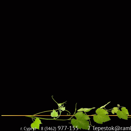
977-155 7_lepestok@rambl
г. Сургут
8 (3462)