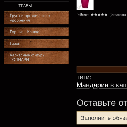
- ТРАВЫ
Рейтинг:
(0 голосов)
Грунт и органические
удобрения
Горшки - Кашпо
Газон
Каркасные фигуры
ТОПИАРИ
теги:
Мандарин в каш
Оставьте о
Заполните обяз