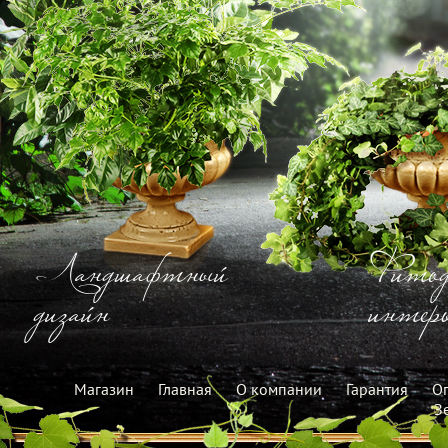
Ландшафтный
Фитод
дизайн
интерь
Магазин
Главная
О компании
Гарантия
Оп
З