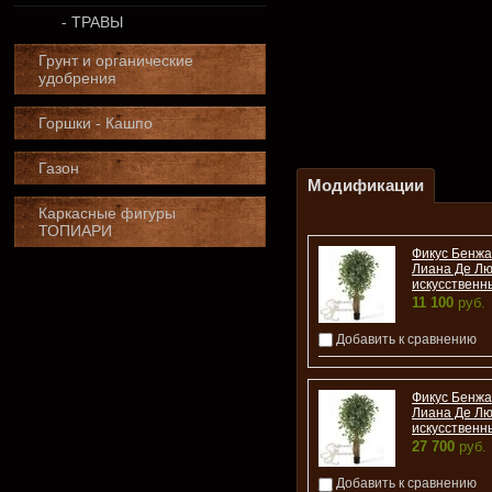
- ТРАВЫ
Грунт и органические
удобрения
Горшки - Кашпо
Газон
Модификации
Каркасные фигуры
ТОПИАРИ
Фикус Бенж
Лиана Де Лю
искусственн
11 100
руб.
Добавить к сравнению
Фикус Бенж
Лиана Де Лю
искусственн
27 700
руб.
Добавить к сравнению