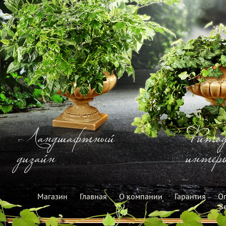
Ландшафтный
Фитод
дизайн
интерь
Магазин
Главная
О компании
Гарантия
Оп
З