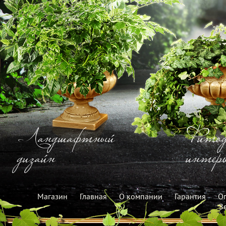
Ландшафтный
Фитод
дизайн
интерь
Магазин
Главная
О компании
Гарантия
Оп
З