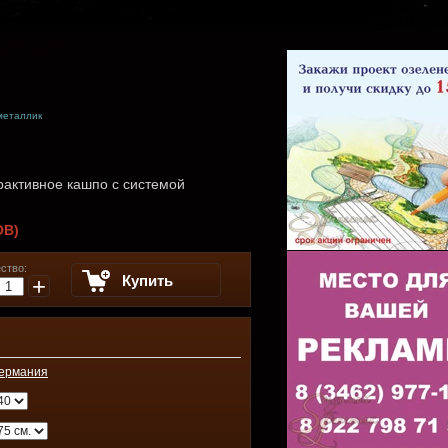
металлик
активное кашпо с системой
ОВ)
ство:
Купить
+
ермания