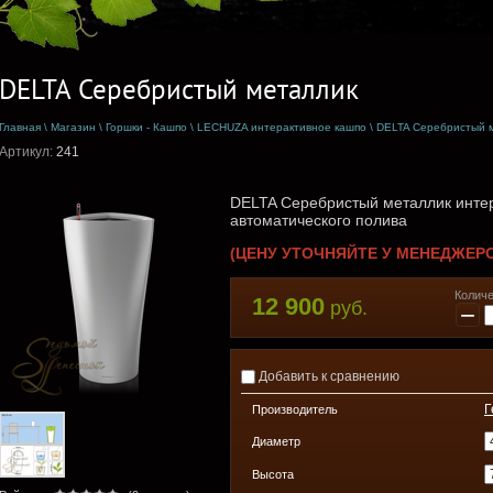
DELTA Серебристый металлик
Главная
\
Магазин
\
Горшки - Кашпо
\
LECHUZA интерактивное кашпо
\
DELTA Серебристый 
Артикул:
241
DELTA Серебристый металлик интер
автоматического полива
(ЦЕНУ УТОЧНЯЙТЕ У МЕНЕДЖЕР
Количе
12 900
руб.
−
Добавить к сравнению
Г
Производитель
Диаметр
Высота