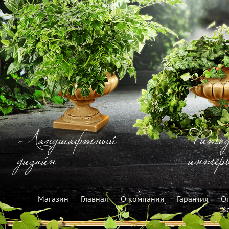
Ландшафтный
Фитод
дизайн
интерь
Магазин
Главная
О компании
Гарантия
Оп
З