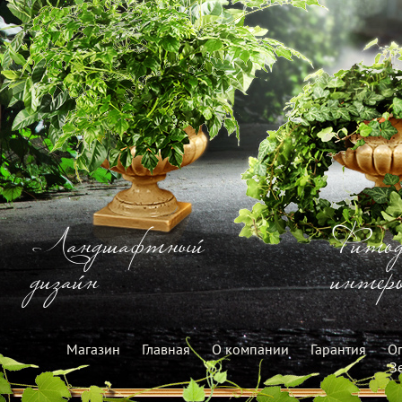
Ландшафтный
Фитод
дизайн
интерь
Магазин
Главная
О компании
Гарантия
Оп
З