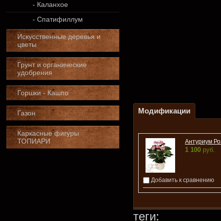
- Каланхое
- Спатифиллум
Искусственные деревья и
цветы
Грунт и органические
удобрения
Горшки - Кашпо
Модификации
Газон
Каркасные фигуры
ТОПИАРИ
Антуриум Р
1 100
руб.
Добавить к сравнению
теги: